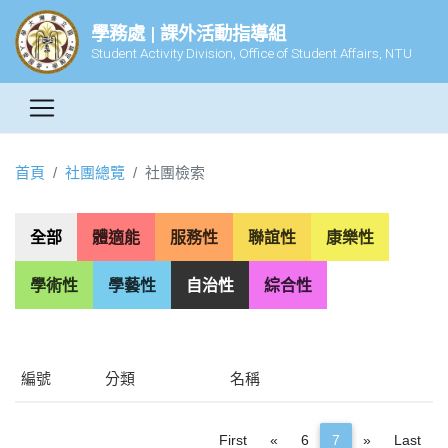
學務處 | 課外活動指導組
Student Activity Division, Office of Student Affairs, NTU
首頁
社團總覽
社團檢索
全部
體適能
服務性
聯誼性
康樂性
學術性
學藝性
自治性
綜合性
編號
分類
名稱
Previous
Next
First
«
6
7
»
Last